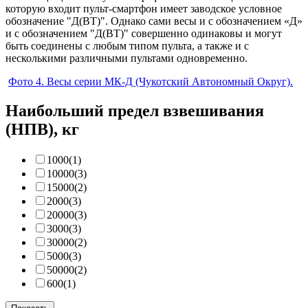
которую входит пульт-смартфон имеет заводское условное
обозначение "Д(ВТ)". Однако сами весы и с обозначением «Д»
и с обозначением "Д(ВТ)" совершенно одинаковы и могут
быть соединены с любым типом пульта, а также и с
несколькими различными пультами одновременно.
Фото 4. Весы серии МК-Д (Чукотский Автономный Округ).
Наибольший предел взвешивания
(НПВ), кг
1000
(1)
10000
(3)
15000
(2)
2000
(3)
20000
(3)
3000
(3)
30000
(2)
5000
(3)
50000
(2)
600
(1)