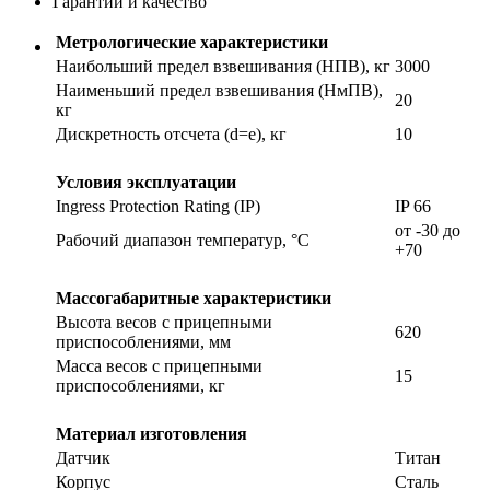
Гарантии и качество
Метрологические характеристики
Наибольший предел взвешивания (НПВ), кг
3000
Наименьший предел взвешивания (НмПВ),
20
кг
Дискретность отсчета (d=е), кг
10
Условия эксплуатации
Ingress Protection Rating (IP)
IP 66
от -30 до
Рабочий диапазон температур, °С
+70
Массогабаритные характеристики
Высота весов с прицепными
620
приспособлениями, мм
Масса весов с прицепными
15
приспособлениями, кг
Материал изготовления
Датчик
Титан
Корпус
Сталь