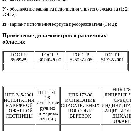
У
- обозначение варианта исполнения упругого элемента (1; 2;
3; 4; 5);
И
- вариант исполнения корпуса преобразователя (1 и 2);
Применение динамометров в различных
областях
ГОСТ Р
ГОСТ Р
ГОСТ Р
ГОСТ Р
28089-89
30740-2000
52503-2005
51732-2001
НПБ 178
НПБ 171-
НПБ 245-2001
НПБ 172-98
ЛИЦЕВЫЕ 
98
ИСПЫТАНИЯ
ИСПЫТАНИЕ
СРЕДС
Испытание
НАРУЖНОЙ
СПАСАТЕЛЬНЫХ
ИНДИВИДУА
ручных
ПОЖАРНОЙ
ПОЯСОВ И
ЗАЩИТЫ ОР
пожарных
ЛЕСТНИЦЫ
ВЕРЕВОК
ДЫХАН
лестниц
ПОЖАР