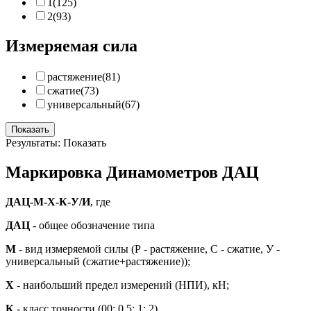
1
(125)
2
(93)
Измеряемая сила
растяжение
(81)
сжатие
(73)
универсальный
(67)
Показать
Результаты:
Показать
Маркировка Динамометров ДАЦ
ДАЦ-М-Х-К-У/И
, где
ДАЦ
- общее обозначение типа
М
- вид измеряемой силы (Р - растяжение, C - сжатие, У -
универсальный (сжатие+растяжение));
Х
- наибольший предел измерений (НПИ), кН;
К
- класс точности (00; 0,5; 1; 2)