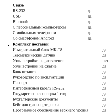
Связь
RS-232
да
USB
да
Bluetooth
да
С персональным компьютером
да
С мобильным телефоном
да
Со смартфоном Android
да
Комплект поставки
Измерительный блок МК-Т8
да
Тезометрический датчик
да
Узлы встройки на растяжение
нет
Узлы встройки на сжатие
да
Блок питания
да
Руководство по эксплуатации
да
Паспорт
да
Интерфейсный кабель RS-232
да
Государственная поверка 1 год
да
Бухгалтерские документы
да
Кейс для транспортировки
да
Программное обеспечение верхнего уровня
да