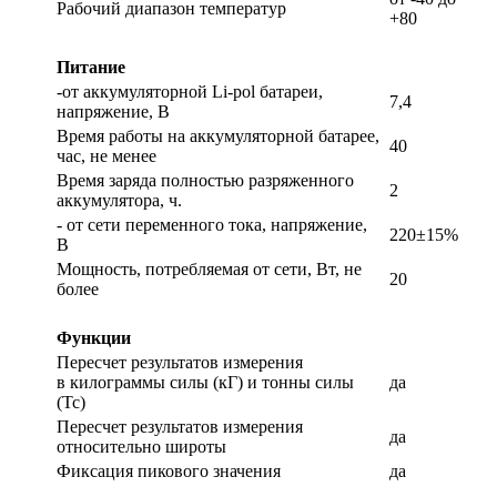
Рабочий диапазон температур
+80
Питание
-от аккумуляторной Li-pol батареи,
7,4
напряжение, В
Время работы на аккумуляторной батарее,
40
час, не менее
Время заряда полностью разряженного
2
аккумулятора, ч.
- от сети переменного тока, напряжение,
220±15%
В
Мощность, потребляемая от сети, Вт, не
20
более
Функции
Пересчет результатов измерения
в килограммы силы (кГ) и тонны силы
да
(Тс)
Пересчет результатов измерения
да
относительно широты
Фиксация пикового значения
да