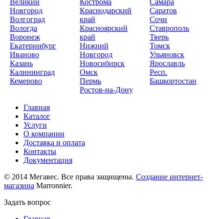
Великий
Кострома
Самара
Новгород
Краснодарский
Саратов
Волгоград
край
Сочи
Вологда
Красноярский
Ставрополь
Воронеж
край
Тверь
Екатеринбург
Нижний
Томск
Иваново
Новгород
Ульяновск
Казань
Новосибирск
Ярославль
Калининград
Омск
Респ.
Кемерово
Пермь
Башкортостан
Ростов-на-Дону
Главная
Каталог
Услуги
О компании
Доставка и оплата
Контакты
Документация
© 2014 Мегавес. Все права защищены.
Создание интернет-
магазина
Marronnier.
Задать вопрос
Главная