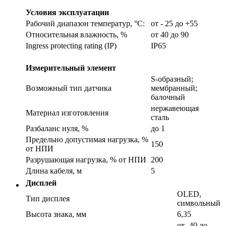
Условия эксплуатации
Рабочий диапазон температур, °С:
от - 25 до +55
Относительная влажность, %
от 40 до 90
Ingress protecting rating (IP)
IP65
Измерительный элемент
S-образный;
Возможный тип датчика
мембранный;
балочный
нержавеющая
Материал изготовления
сталь
Разбаланс нуля, %
до 1
Предельно допустимая нагрузка, %
150
от НПИ
Разрушающая нагрузка, % от НПИ
200
Длина кабеля, м
5
Дисплей
OLED,
Тип дисплея
символьный
Высота знака, мм
6,35
от -40 до