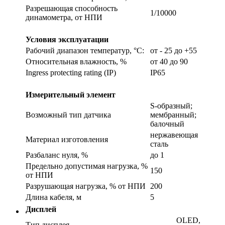
Разрешающая способность
1/10000
динамометра, от НПИ
Условия эксплуатации
Рабочий диапазон температур, °С:
от - 25 до +55
Относительная влажность, %
от 40 до 90
Ingress protecting rating (IP)
IP65
Измерительный элемент
S-образный;
Возможный тип датчика
мембранный;
балочный
нержавеющая
Материал изготовления
сталь
Разбаланс нуля, %
до 1
Предельно допустимая нагрузка, %
150
от НПИ
Разрушающая нагрузка, % от НПИ
200
Длина кабеля, м
5
Дисплей
OLED,
Тип дисплея