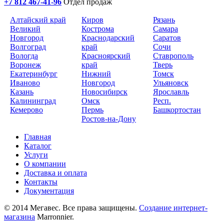
+7 812 467-41-96
Отдел продаж
Алтайский край
Киров
Рязань
Великий
Кострома
Самара
Новгород
Краснодарский
Саратов
Волгоград
край
Сочи
Вологда
Красноярский
Ставрополь
Воронеж
край
Тверь
Екатеринбург
Нижний
Томск
Иваново
Новгород
Ульяновск
Казань
Новосибирск
Ярославль
Калининград
Омск
Респ.
Кемерово
Пермь
Башкортостан
Ростов-на-Дону
Главная
Каталог
Услуги
О компании
Доставка и оплата
Контакты
Документация
© 2014 Мегавес. Все права защищены.
Создание интернет-
магазина
Marronnier.