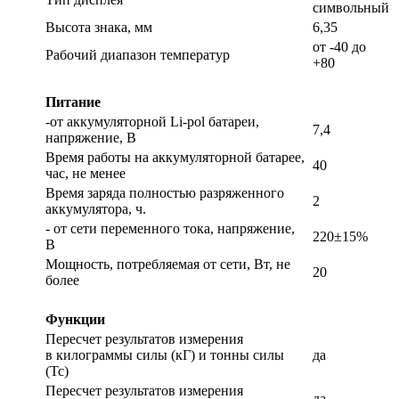
символьный
Высота знака, мм
6,35
от -40 до
Рабочий диапазон температур
+80
Питание
-от аккумуляторной Li-pol батареи,
7,4
напряжение, В
Время работы на аккумуляторной батарее,
40
час, не менее
Время заряда полностью разряженного
2
аккумулятора, ч.
- от сети переменного тока, напряжение,
220±15%
В
Мощность, потребляемая от сети, Вт, не
20
более
Функции
Пересчет результатов измерения
в килограммы силы (кГ) и тонны силы
да
(Тс)
Пересчет результатов измерения
да