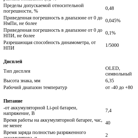
Пределы допускаемой относительной
0,48
погрешности, %
Приведенная погрешность в диапазоне от 0 до
0,045%
НмПи, не более
Приведенная погрешность в диапазоне от 0 до
0,1%
НПИ, не более
Разрешающая способность динамометра, от
1/5000
НПИ
Дисплей
OLED,
Тип дисплея
символьный
Высота знака, мм
6,35
Рабочий диапазон температур
от -40 до +80
Питание
-от аккумуляторной Li-pol батареи,
7,4
напряжение, В
Время работы на аккумуляторной батарее, час,
40
не менее
Время заряда полностью разряженного
2
аккумулятора, ч.