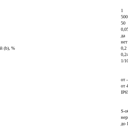
1
500
50
0,0
да
нет
й (b), %
0,2
0,2
1/1
от 
от 
IP
S-о
нер
до 