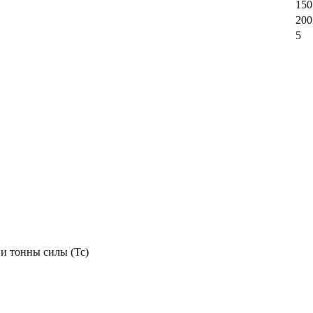
15
20
5
 и тонны силы (Тс)