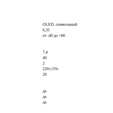
0
0
OLED, символьный
6,35
от -40 до +80
7,4
40
2
220±15%
20
да
да
да