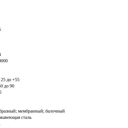
5
4
0000
- 25 до +55
40 до 90
65
бразный; мембранный; балочный
жавеющая сталь
1