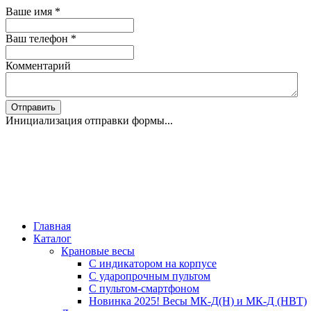
Ваше имя
*
Ваш телефон
*
Комментарий
Отправить
Инициализация отправки формы...
Главная
Каталог
Крановые весы
С индикатором на корпусе
С ударопрочным пультом
С пультом-смартфоном
Новинка 2025! Весы МК-Д(Н) и МК-Д (НВТ)